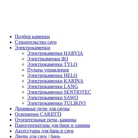
Подбор каменки
Строительство саун
Электрокаменки
Электрокаменки HARVIA
Электркаменки IKI
Электрокаменки TYLO
Пульты управления
Электрокаменки HELO
Электрокаменки KARINA
Электрокаменки LANG
Электрокаменки SENTIOTEC
Электрокаменки SAWO
Электрокаменки TULIKIVI
Дровяные печи для сауны
Освещение CARIITTI
Отопительные печи, камины
Парогенераторы для бани и хамама
Аксессуары для бань и саун
Двери для саун / бань