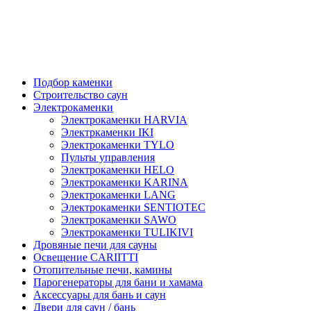
Подбор каменки
Строительство саун
Электрокаменки
Электрокаменки HARVIA
Электркаменки IKI
Электрокаменки TYLO
Пульты управления
Электрокаменки HELO
Электрокаменки KARINA
Электрокаменки LANG
Электрокаменки SENTIOTEC
Электрокаменки SAWO
Электрокаменки TULIKIVI
Дровяные печи для сауны
Освещение CARIITTI
Отопительные печи, камины
Парогенераторы для бани и хамама
Аксессуары для бань и саун
Двери для саун / бань