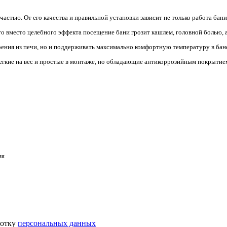
тью. От его качества и правильной установки зависит не только работа бани,
о вместо целебного эффекта посещение бани грозит кашлем, головной болью, 
ния из печи, но и поддерживать максимально комфортную температуру в бане 
егкие на вес и простые в монтаже, но обладающие антикоррозийным покрыти
мя
ботку
персональных данных