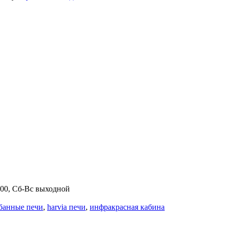
.00, Сб-Вс выходной
банные печи
,
harvia печи
,
инфракрасная кабина