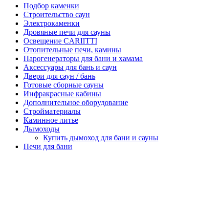
Подбор каменки
Строительство саун
Электрокаменки
Дровяные печи для сауны
Освещение CARIITTI
Отопительные печи, камины
Парогенераторы для бани и хамама
Аксессуары для бань и саун
Двери для саун / бань
Готовые сборные сауны
Инфракрасные кабины
Дополнительное оборудование
Стройматериалы
Каминное литье
Дымоходы
Купить дымоход для бани и сауны
Печи для бани