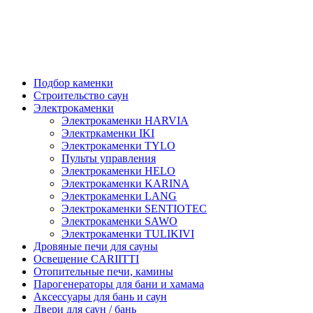
Подбор каменки
Строительство саун
Электрокаменки
Электрокаменки HARVIA
Электркаменки IKI
Электрокаменки TYLO
Пульты управления
Электрокаменки HELO
Электрокаменки KARINA
Электрокаменки LANG
Электрокаменки SENTIOTEC
Электрокаменки SAWO
Электрокаменки TULIKIVI
Дровяные печи для сауны
Освещение CARIITTI
Отопительные печи, камины
Парогенераторы для бани и хамама
Аксессуары для бань и саун
Двери для саун / бань