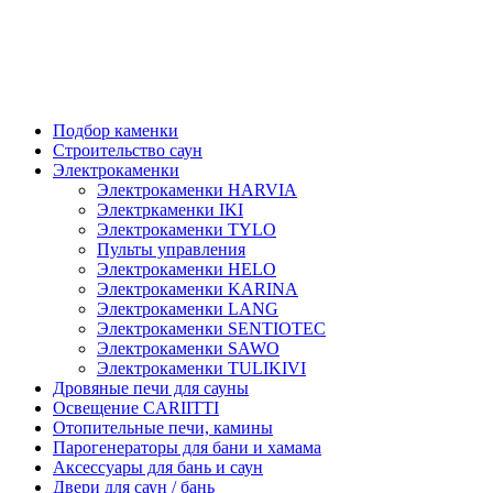
Подбор каменки
Строительство саун
Электрокаменки
Электрокаменки HARVIA
Электркаменки IKI
Электрокаменки TYLO
Пульты управления
Электрокаменки HELO
Электрокаменки KARINA
Электрокаменки LANG
Электрокаменки SENTIOTEC
Электрокаменки SAWO
Электрокаменки TULIKIVI
Дровяные печи для сауны
Освещение CARIITTI
Отопительные печи, камины
Парогенераторы для бани и хамама
Аксессуары для бань и саун
Двери для саун / бань