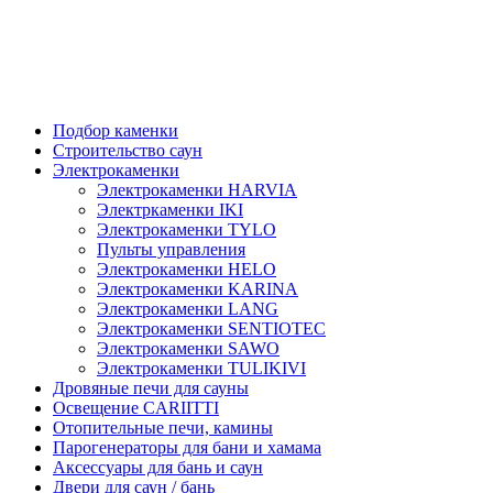
Подбор каменки
Строительство саун
Электрокаменки
Электрокаменки HARVIA
Электркаменки IKI
Электрокаменки TYLO
Пульты управления
Электрокаменки HELO
Электрокаменки KARINA
Электрокаменки LANG
Электрокаменки SENTIOTEC
Электрокаменки SAWO
Электрокаменки TULIKIVI
Дровяные печи для сауны
Освещение CARIITTI
Отопительные печи, камины
Парогенераторы для бани и хамама
Аксессуары для бань и саун
Двери для саун / бань