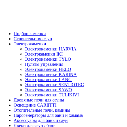
Подбор каменки
Строительство саун
Электрокаменки
Электрокаменки HARVIA
Электркаменки IKI
Электрокаменки TYLO
Пульты управления
Электрокаменки HELO
Электрокаменки KARINA
Электрокаменки LANG
Электрокаменки SENTIOTEC
Электрокаменки SAWO
Электрокаменки TULIKIVI
Дровяные печи для сауны
Освещение CARIITTI
Отопительные печи, камины
Парогенераторы для бани и хамама
Аксессуары для бань и саун
Двери для саун / бань