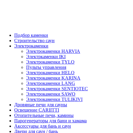
Подбор каменки
Строительство саун
Электрокаменки
Электрокаменки HARVIA
Электркаменки IKI
Электрокаменки TYLO
Пульты управления
Электрокаменки HELO
Электрокаменки KARINA
Электрокаменки LANG
Электрокаменки SENTIOTEC
Электрокаменки SAWO
Электрокаменки TULIKIVI
Дровяные печи для сауны
Освещение CARIITTI
Отопительные печи, камины
Парогенераторы для бани и хамама
Аксессуары для бань и саун
Двери для саун / бань