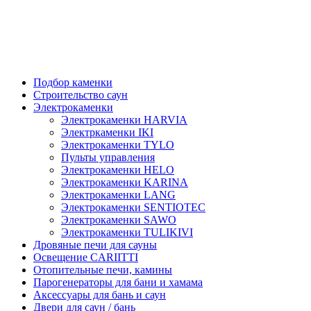
Подбор каменки
Строительство саун
Электрокаменки
Электрокаменки HARVIA
Электркаменки IKI
Электрокаменки TYLO
Пульты управления
Электрокаменки HELO
Электрокаменки KARINA
Электрокаменки LANG
Электрокаменки SENTIOTEC
Электрокаменки SAWO
Электрокаменки TULIKIVI
Дровяные печи для сауны
Освещение CARIITTI
Отопительные печи, камины
Парогенераторы для бани и хамама
Аксессуары для бань и саун
Двери для саун / бань