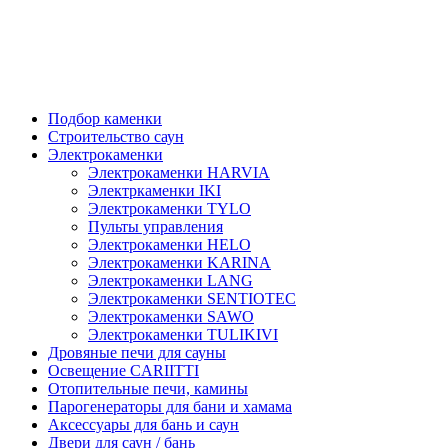
Подбор каменки
Строительство саун
Электрокаменки
Электрокаменки HARVIA
Электркаменки IKI
Электрокаменки TYLO
Пульты управления
Электрокаменки HELO
Электрокаменки KARINA
Электрокаменки LANG
Электрокаменки SENTIOTEC
Электрокаменки SAWO
Электрокаменки TULIKIVI
Дровяные печи для сауны
Освещение CARIITTI
Отопительные печи, камины
Парогенераторы для бани и хамама
Аксессуары для бань и саун
Двери для саун / бань