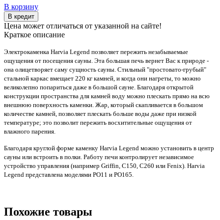
В корзину
В кредит
Цена может отличаться от указанной на сайте!
Краткое описание
Электрокаменка Harvia Legend позволяет пережить незабываемые
ощущения от посещения сауны. Эта большая печь вернет Вас к природе -
она олицетворяет саму сущность сауны. Стильный "простовато-грубый"
стальной каркас вмещает 220 кг камней, и когда они нагреты, то можно
великолепно попариться даже в большой сауне. Благодаря открытой
конструкции пространства для камней воду можно плескать прямо на всю
внешнюю поверхность каменки. Жар, который скапливается в большом
количестве камней, позволяет плескать больше воды даже при низкой
температуре; это позволит пережить восхитительные ощущения от
влажного парения.
Благодаря круглой форме каменку Harvia Legend можно установить в центр
сауны или встроить в полки. Работу печи контролирует независимое
устройство управления (например Griffin, C150, C260 или Fenix). Harvia
Legend представлена моделями PO11 и PO165.
Похожие товары