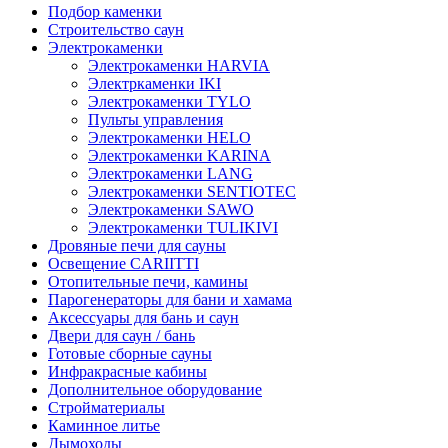
Подбор каменки
Строительство саун
Электрокаменки
Электрокаменки HARVIA
Электркаменки IKI
Электрокаменки TYLO
Пульты управления
Электрокаменки HELO
Электрокаменки KARINA
Электрокаменки LANG
Электрокаменки SENTIOTEC
Электрокаменки SAWO
Электрокаменки TULIKIVI
Дровяные печи для сауны
Освещение CARIITTI
Отопительные печи, камины
Парогенераторы для бани и хамама
Аксессуары для бань и саун
Двери для саун / бань
Готовые сборные сауны
Инфракрасные кабины
Дополнительное оборудование
Стройматериалы
Каминное литье
Дымоходы