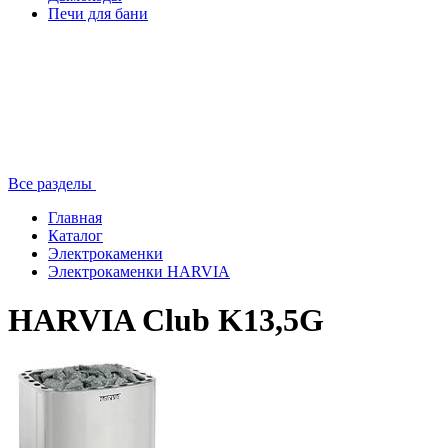
Печи для бани
Все разделы
Главная
Каталог
Электрокаменки
Электрокаменки HARVIA
HARVIA Club K13,5G