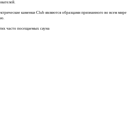
ователей.
ектрические каменки Club являются образцами признанного во всем мире
ью.
угих часто посещаемых сауна