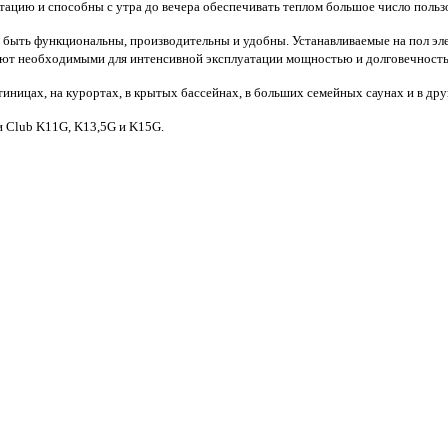
тацию и способны с утра до вечера обеспечивать теплом большое число польз
 быть функциональны, производительны и удобны. Устанавливаемые на пол эл
дают необходимыми для интенсивной эксплуатации мощностью и долговечност
стиницах, на курортах, в крытых бассейнах, в больших семейных саунах и в др
и Club K11G, K13,5G и K15G.