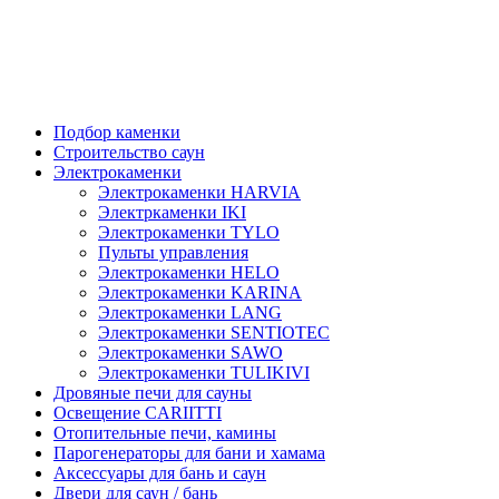
Подбор каменки
Строительство саун
Электрокаменки
Электрокаменки HARVIA
Электркаменки IKI
Электрокаменки TYLO
Пульты управления
Электрокаменки HELO
Электрокаменки KARINA
Электрокаменки LANG
Электрокаменки SENTIOTEC
Электрокаменки SAWO
Электрокаменки TULIKIVI
Дровяные печи для сауны
Освещение CARIITTI
Отопительные печи, камины
Парогенераторы для бани и хамама
Аксессуары для бань и саун
Двери для саун / бань