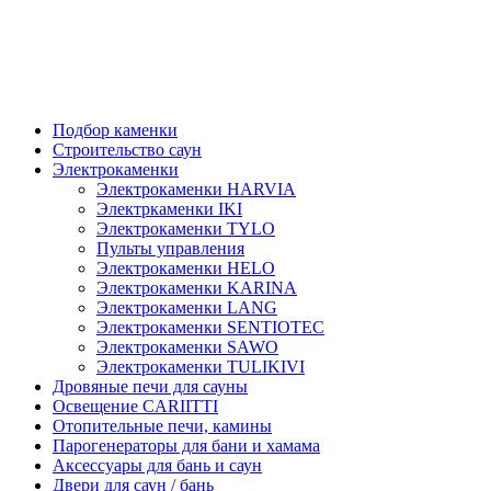
Подбор каменки
Строительство саун
Электрокаменки
Электрокаменки HARVIA
Электркаменки IKI
Электрокаменки TYLO
Пульты управления
Электрокаменки HELO
Электрокаменки KARINA
Электрокаменки LANG
Электрокаменки SENTIOTEC
Электрокаменки SAWO
Электрокаменки TULIKIVI
Дровяные печи для сауны
Освещение CARIITTI
Отопительные печи, камины
Парогенераторы для бани и хамама
Аксессуары для бань и саун
Двери для саун / бань