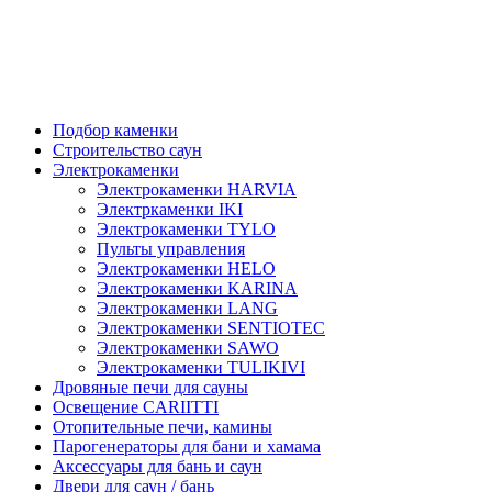
Подбор каменки
Строительство саун
Электрокаменки
Электрокаменки HARVIA
Электркаменки IKI
Электрокаменки TYLO
Пульты управления
Электрокаменки HELO
Электрокаменки KARINA
Электрокаменки LANG
Электрокаменки SENTIOTEC
Электрокаменки SAWO
Электрокаменки TULIKIVI
Дровяные печи для сауны
Освещение CARIITTI
Отопительные печи, камины
Парогенераторы для бани и хамама
Аксессуары для бань и саун
Двери для саун / бань