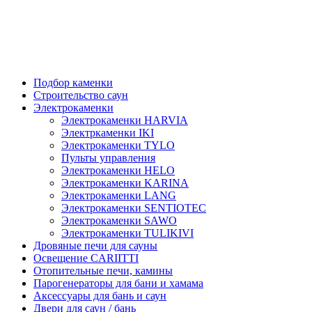
Подбор каменки
Строительство саун
Электрокаменки
Электрокаменки HARVIA
Электркаменки IKI
Электрокаменки TYLO
Пульты управления
Электрокаменки HELO
Электрокаменки KARINA
Электрокаменки LANG
Электрокаменки SENTIOTEC
Электрокаменки SAWO
Электрокаменки TULIKIVI
Дровяные печи для сауны
Освещение CARIITTI
Отопительные печи, камины
Парогенераторы для бани и хамама
Аксессуары для бань и саун
Двери для саун / бань