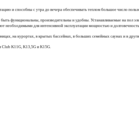
тацию и способны с утра до вечера обеспечивать теплом большое число польз
 быть функциональны, производительны и удобны. Устанавливаемые на пол эл
дают необходимыми для интенсивной эксплуатации мощностью и долговечност
иницах, на курортах, в крытых бассейнах, в больших семейных саунах и в друг
и Club K11G, K13,5G и K15G.