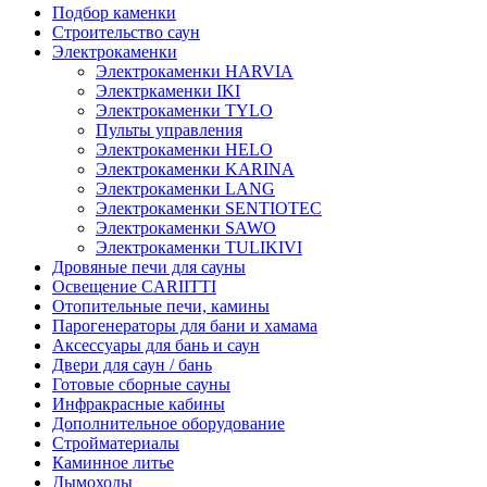
Подбор каменки
Строительство саун
Электрокаменки
Электрокаменки HARVIA
Электркаменки IKI
Электрокаменки TYLO
Пульты управления
Электрокаменки HELO
Электрокаменки KARINA
Электрокаменки LANG
Электрокаменки SENTIOTEC
Электрокаменки SAWO
Электрокаменки TULIKIVI
Дровяные печи для сауны
Освещение CARIITTI
Отопительные печи, камины
Парогенераторы для бани и хамама
Аксессуары для бань и саун
Двери для саун / бань
Готовые сборные сауны
Инфракрасные кабины
Дополнительное оборудование
Стройматериалы
Каминное литье
Дымоходы