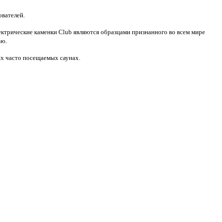
ователей.
ектрические каменки Club являются образцами признанного во всем мире
ью.
их часто посещаемых саунах.