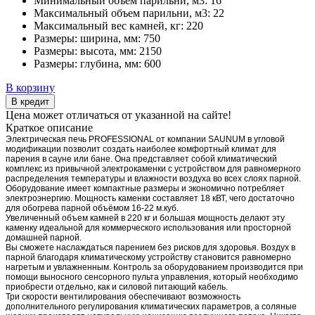
Минимальный объем парильни, м3:
16
Максимальный объем парильни, м3:
22
Максимальный вес камней, кг:
220
Размеры: ширина, мм:
750
Размеры: высота, мм:
2150
Размеры: глубина, мм:
600
В корзину
В кредит
Цена может отличаться от указанной на сайте!
Краткое описание
Электрическая печь PROFESSIONAL от компании SAUNUM в угловой
модификации позволит создать наиболее комфортный климат для
парения в сауне или бане. Она представляет собой климатический
комплекс из привычной электрокаменки с устройством для равномерного
распределения температуры и влажности воздуха во всех слоях парной.
Оборудование имеет компактные размеры и экономично потребляет
электроэнергию. Мощность каменки составляет 18 кВТ, чего достаточно
для обогрева парной объёмом 16-22 м.куб.
Увеличенный объем камней в 220 кг и большая мощность делают эту
каменку идеальной для коммерческого использования или просторной
домашней парной.
Вы сможете наслаждаться парением без рисков для здоровья. Воздух в
парной благодаря климатическому устройству становится равномерно
нагретым и увлажненным. Контроль за оборудованием производится при
помощи выносного сенсорного пульта управления, который необходимо
приобрести отдельно, как и силовой питающий кабель.
Три скорости вентилирования обеспечивают возможность
дополнительного регулирования климатических параметров, а соляные