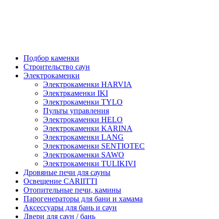
Подбор каменки
Строительство саун
Электрокаменки
Электрокаменки HARVIA
Электркаменки IKI
Электрокаменки TYLO
Пульты управления
Электрокаменки HELO
Электрокаменки KARINA
Электрокаменки LANG
Электрокаменки SENTIOTEC
Электрокаменки SAWO
Электрокаменки TULIKIVI
Дровяные печи для сауны
Освещение CARIITTI
Отопительные печи, камины
Парогенераторы для бани и хамама
Аксессуары для бань и саун
Двери для саун / бань