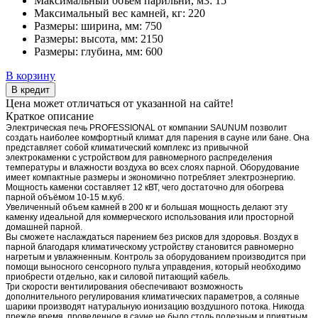
Максимальный объем парильни, м3:
15
Максимальный вес камней, кг:
220
Размеры: ширина, мм:
750
Размеры: высота, мм:
2150
Размеры: глубина, мм:
600
В корзину
В кредит
Цена может отличаться от указанной на сайте!
Краткое описание
Электрическая печь PROFESSIONAL от компании SAUNUM позволит
создать наиболее комфортный климат для парения в сауне или бане. Она
представляет собой климатический комплекс из привычной
электрокаменки с устройством для равномерного распределения
температуры и влажности воздуха во всех слоях парной. Оборудование
имеет компактные размеры и экономично потребляет электроэнергию.
Мощность каменки составляет 12 кВТ, чего достаточно для обогрева
парной объёмом 10-15 м.куб.
Увеличенный объем камней в 200 кг и большая мощность делают эту
каменку идеальной для коммерческого использования или просторной
домашней парной.
Вы сможете наслаждаться парением без рисков для здоровья. Воздух в
парной благодаря климатическому устройству становится равномерно
нагретым и увлажненным. Контроль за оборудованием производится при
помощи выносного сенсорного пульта управдения, который необходимо
приобрести отдельно, как и силовой питающий кабель.
Три скорости вентилирования обеспечивают возможность
дополнительного регулирования климатических параметров, а соляные
шарики производят натуральную ионизацию воздушного потока. Никогда
прежде время, проведенное в сауне не было столь полезным и приятным,