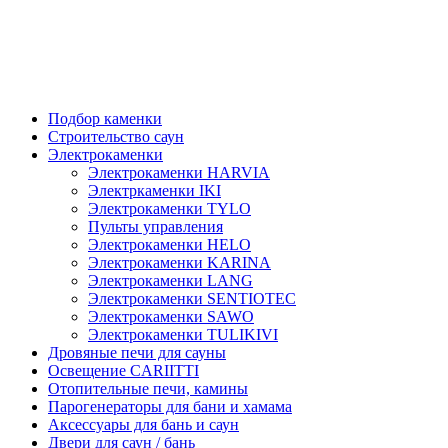
Подбор каменки
Строительство саун
Электрокаменки
Электрокаменки HARVIA
Электркаменки IKI
Электрокаменки TYLO
Пульты управления
Электрокаменки HELO
Электрокаменки KARINA
Электрокаменки LANG
Электрокаменки SENTIOTEC
Электрокаменки SAWO
Электрокаменки TULIKIVI
Дровяные печи для сауны
Освещение CARIITTI
Отопительные печи, камины
Парогенераторы для бани и хамама
Аксессуары для бань и саун
Двери для саун / бань