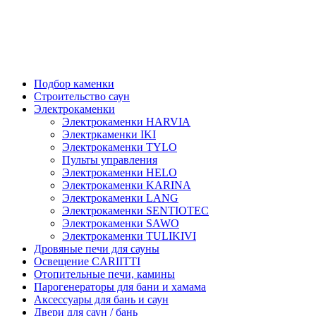
Подбор каменки
Строительство саун
Электрокаменки
Электрокаменки HARVIA
Электркаменки IKI
Электрокаменки TYLO
Пульты управления
Электрокаменки HELO
Электрокаменки KARINA
Электрокаменки LANG
Электрокаменки SENTIOTEC
Электрокаменки SAWO
Электрокаменки TULIKIVI
Дровяные печи для сауны
Освещение CARIITTI
Отопительные печи, камины
Парогенераторы для бани и хамама
Аксессуары для бань и саун
Двери для саун / бань