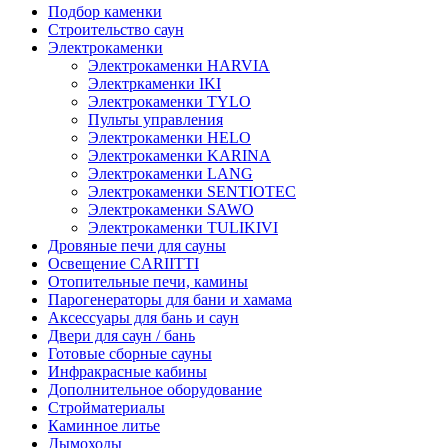
Подбор каменки
Строительство саун
Электрокаменки
Электрокаменки HARVIA
Электркаменки IKI
Электрокаменки TYLO
Пульты управления
Электрокаменки HELO
Электрокаменки KARINA
Электрокаменки LANG
Электрокаменки SENTIOTEC
Электрокаменки SAWO
Электрокаменки TULIKIVI
Дровяные печи для сауны
Освещение CARIITTI
Отопительные печи, камины
Парогенераторы для бани и хамама
Аксессуары для бань и саун
Двери для саун / бань
Готовые сборные сауны
Инфракрасные кабины
Дополнительное оборудование
Стройматериалы
Каминное литье
Дымоходы