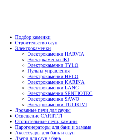
Подбор каменки
Строительство саун
Электрокаменки
Электрокаменки HARVIA
Электркаменки IKI
Электрокаменки TYLO
Пульты управления
Электрокаменки HELO
Электрокаменки KARINA
Электрокаменки LANG
Электрокаменки SENTIOTEC
Электрокаменки SAWO
Электрокаменки TULIKIVI
Дровяные печи для сауны
Освещение CARIITTI
Отопительные печи, камины
Парогенераторы для бани и хамама
Аксессуары для бань и саун
Двери для саун / бань