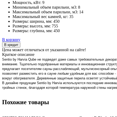
Мощность, кВт:
9
Минимальный объем парильни, м3:
8
Максимальный объем парильни, м3:
14
Максимальный вес камней, кг:
35
Размеры: ширина, мм:
450
Размеры: высота, мм:
755
Размеры: глубина, мм:
450
В корзину
В кредит
Цена может отличаться от указанной на сайте!
Краткое описание
Sentio by Harvia Qube не подведет даже самых требовательных декора
внимание.
Тщательно подобранные материалы и инновационная структу
предлагает посетителям сауны расслабляющий, мультисенсорный опыт.
позволяет разместить его в сауне любым удобным для вас способом -
вокруг обогревателя. Деревянные защитные перила осветят устойчивы
В дизайне продукции Sentio by Harvia используются последние иннова
тройных стенок, благодаря которой температура наружной стены нагрев
Похожие товары