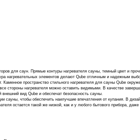
торов для саун.
Прямые контуры нагревателя сауны, темный цвет и про
ра нагревательных элементов делают Qube отличным и надежным выборо
 Каменное пространство стильного нагревателя для сауны Qube окруже
 все стороны нагревателя можно оставить видимыми. В качестве завер
й внешний вид Qube и обеспечат безопасность сауны.
ции сауны, чтобы обеспечить наилучшие впечатления от купания. В диз
ателя остается такой же низкой, как и у любого бытового прибора, даже