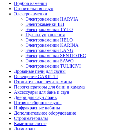
Подбор каменки
Строительство саун
Электрокаменки
Электрокаменки HARVIA
Электркаменки IKI
Электрокаменки TYLO
Пульты управления
Электрокаменки HELO
Электрокаменки KARINA
Электрокаменки LANG
Электрокаменки SENTIOTEC
Электрокаменки SAWO
Электрокаменки TULIKIVI
Дровяные печи для сауны
Освещение CARIITTI
Отопительные печи, камины
Парогенераторы для бани и хамама
Аксессуары для бань и саун
Двери для саун / бань
Готовые сборные сауны
Инфракрасные кабины
Дополнительное оборудование
Стройматериалы
Каминное литье
Дымоходы