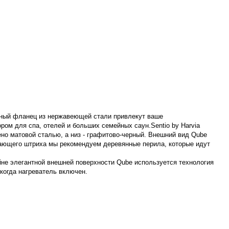
чный фланец из нержавеющей стали привлекут ваше
м для спа, отелей и больших семейных саун.Sentio by Harvia
но матовой сталью, а низ - графитово-черный. Внешний вид Qube
шающего штриха мы рекомендуем деревянные перила, которые идут
айне элегантной внешней поверхности Qube используется технология
 когда нагреватель включен.