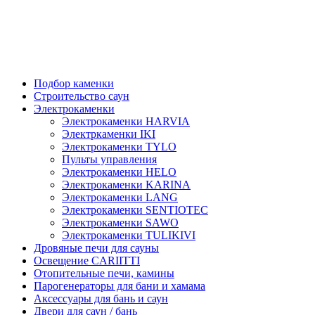
Подбор каменки
Строительство саун
Электрокаменки
Электрокаменки HARVIA
Электркаменки IKI
Электрокаменки TYLO
Пульты управления
Электрокаменки HELO
Электрокаменки KARINA
Электрокаменки LANG
Электрокаменки SENTIOTEC
Электрокаменки SAWO
Электрокаменки TULIKIVI
Дровяные печи для сауны
Освещение CARIITTI
Отопительные печи, камины
Парогенераторы для бани и хамама
Аксессуары для бань и саун
Двери для саун / бань