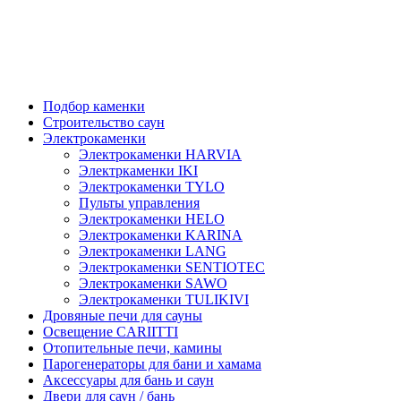
Подбор каменки
Строительство саун
Электрокаменки
Электрокаменки HARVIA
Электркаменки IKI
Электрокаменки TYLO
Пульты управления
Электрокаменки HELO
Электрокаменки KARINA
Электрокаменки LANG
Электрокаменки SENTIOTEC
Электрокаменки SAWO
Электрокаменки TULIKIVI
Дровяные печи для сауны
Освещение CARIITTI
Отопительные печи, камины
Парогенераторы для бани и хамама
Аксессуары для бань и саун
Двери для саун / бань