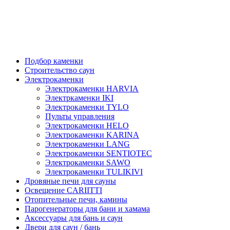
Подбор каменки
Строительство саун
Электрокаменки
Электрокаменки HARVIA
Электркаменки IKI
Электрокаменки TYLO
Пульты управления
Электрокаменки HELO
Электрокаменки KARINA
Электрокаменки LANG
Электрокаменки SENTIOTEC
Электрокаменки SAWO
Электрокаменки TULIKIVI
Дровяные печи для сауны
Освещение CARIITTI
Отопительные печи, камины
Парогенераторы для бани и хамама
Аксессуары для бань и саун
Двери для саун / бань