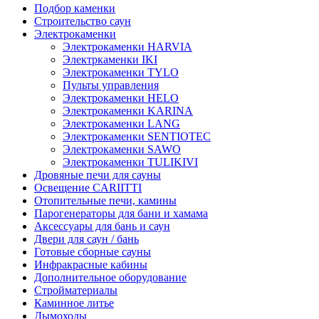
Подбор каменки
Строительство саун
Электрокаменки
Электрокаменки HARVIA
Электркаменки IKI
Электрокаменки TYLO
Пульты управления
Электрокаменки HELO
Электрокаменки KARINA
Электрокаменки LANG
Электрокаменки SENTIOTEC
Электрокаменки SAWO
Электрокаменки TULIKIVI
Дровяные печи для сауны
Освещение CARIITTI
Отопительные печи, камины
Парогенераторы для бани и хамама
Аксессуары для бань и саун
Двери для саун / бань
Готовые сборные сауны
Инфракрасные кабины
Дополнительное оборудование
Стройматериалы
Каминное литье
Дымоходы