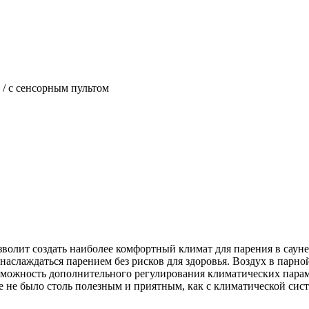
/ c сенсорным пультом
лит создать наиболее комфортный климат для парения в сауне
аслаждаться парением без рисков для здоровья. Воздух в парно
можность дополнительного регулирования климатических парам
е не было столь полезным и приятным, как с климатической сист