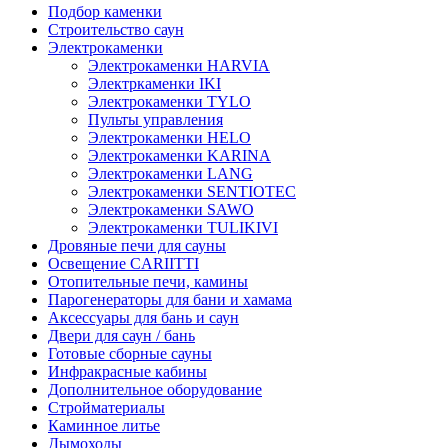
Подбор каменки
Строительство саун
Электрокаменки
Электрокаменки HARVIA
Электркаменки IKI
Электрокаменки TYLO
Пульты управления
Электрокаменки HELO
Электрокаменки KARINA
Электрокаменки LANG
Электрокаменки SENTIOTEC
Электрокаменки SAWO
Электрокаменки TULIKIVI
Дровяные печи для сауны
Освещение CARIITTI
Отопительные печи, камины
Парогенераторы для бани и хамама
Аксессуары для бань и саун
Двери для саун / бань
Готовые сборные сауны
Инфракрасные кабины
Дополнительное оборудование
Стройматериалы
Каминное литье
Дымоходы