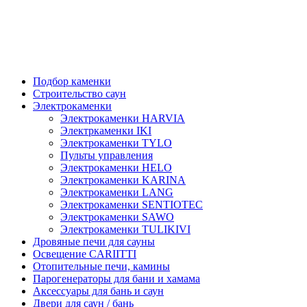
Подбор каменки
Строительство саун
Электрокаменки
Электрокаменки HARVIA
Электркаменки IKI
Электрокаменки TYLO
Пульты управления
Электрокаменки HELO
Электрокаменки KARINA
Электрокаменки LANG
Электрокаменки SENTIOTEC
Электрокаменки SAWO
Электрокаменки TULIKIVI
Дровяные печи для сауны
Освещение CARIITTI
Отопительные печи, камины
Парогенераторы для бани и хамама
Аксессуары для бань и саун
Двери для саун / бань