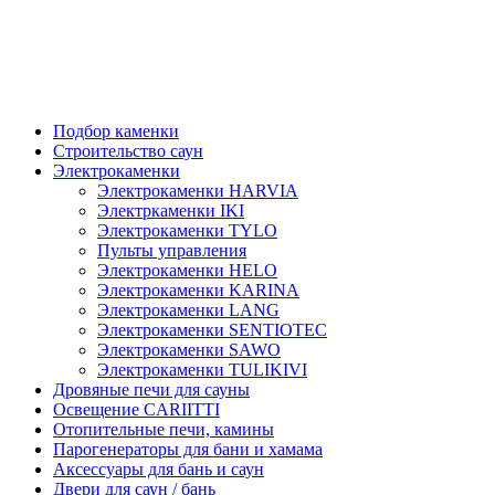
Подбор каменки
Строительство саун
Электрокаменки
Электрокаменки HARVIA
Электркаменки IKI
Электрокаменки TYLO
Пульты управления
Электрокаменки HELO
Электрокаменки KARINA
Электрокаменки LANG
Электрокаменки SENTIOTEC
Электрокаменки SAWO
Электрокаменки TULIKIVI
Дровяные печи для сауны
Освещение CARIITTI
Отопительные печи, камины
Парогенераторы для бани и хамама
Аксессуары для бань и саун
Двери для саун / бань