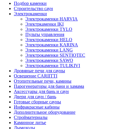
Подбор каменки
Строительство саун
Электрокаменки
Электрокаменки HARVIA
Электркаменки IKI
Электрокаменки TYLO
Пульты управления
Электрокаменки HELO
Электрокаменки KARINA
Электрокаменки LANG
Электрокаменки SENTIOTEC
Электрокаменки SAWO
Электрокаменки TULIKIVI
Дровяные печи для сауны
Освещение CARIITTI
Отопительные печи, камины
Парогенераторы для бани и хамама
Аксессуары для бань и саун
Двери для саун / бань
Готовые сборные сауны
Инфракрасные кабины
Дополнительное оборудование
Стройматериалы
Каминное литье
Дымоходы