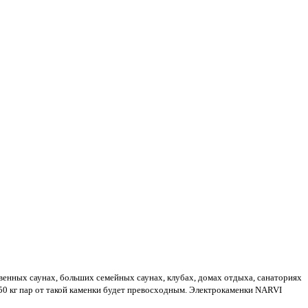
енных саунах, больших семейных саунах, клубах, домах отдыха, санаториях
а 50 кг пар от такой каменки будет превосходным. Электрокаменки NARVI