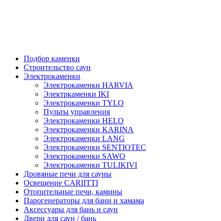
Подбор каменки
Строительство саун
Электрокаменки
Электрокаменки HARVIA
Электркаменки IKI
Электрокаменки TYLO
Пульты управления
Электрокаменки HELO
Электрокаменки KARINA
Электрокаменки LANG
Электрокаменки SENTIOTEC
Электрокаменки SAWO
Электрокаменки TULIKIVI
Дровяные печи для сауны
Освещение CARIITTI
Отопительные печи, камины
Парогенераторы для бани и хамама
Аксессуары для бань и саун
Двери для саун / бань