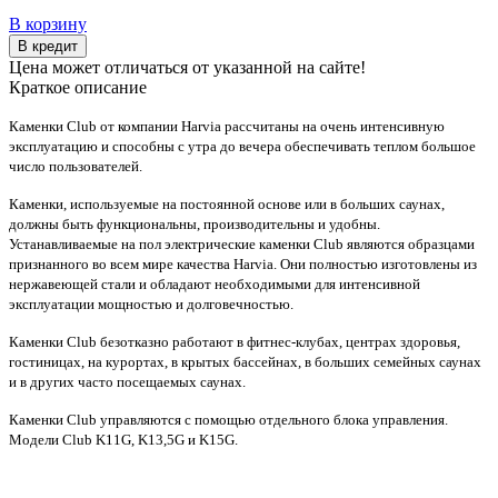
В корзину
В кредит
Цена может отличаться от указанной на сайте!
Краткое описание
Каменки Club от компании Harvia рассчитаны на очень интенсивную
эксплуатацию и способны с утра до вечера обеспечивать теплом большое
число пользователей.
Каменки, используемые на постоянной основе или в больших саунах,
должны быть функциональны, производительны и удобны.
Устанавливаемые на пол электрические каменки Club являются образцами
признанного во всем мире качества Harvia. Они полностью изготовлены из
нержавеющей стали и обладают необходимыми для интенсивной
эксплуатации мощностью и долговечностью.
Каменки Club безотказно работают в фитнес-клубах, центрах здоровья,
гостиницах, на курортах, в крытых бассейнах, в больших семейных саунах
и в других часто посещаемых саунах.
Каменки Club управляются с помощью отдельного блока управления.
Модели Club K11G, K13,5G и K15G.