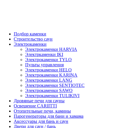
Подбор каменки
Строительство саун
Электрокаменки
Электрокаменки HARVIA
Электркаменки IKI
Электрокаменки TYLO
Пульты управления
Электрокаменки HELO
Электрокаменки KARINA
Электрокаменки LANG
Электрокаменки SENTIOTEC
Электрокаменки SAWO
Электрокаменки TULIKIVI
Дровяные печи для сауны
Освещение CARIITTI
Отопительные печи, камины
Парогенераторы для бани и хамама
Аксессуары для бань и саун
Двери для саун / бань