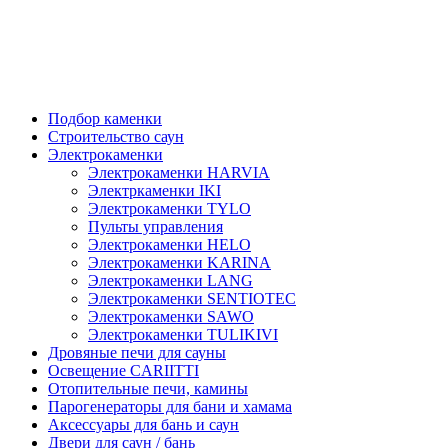
Подбор каменки
Строительство саун
Электрокаменки
Электрокаменки HARVIA
Электркаменки IKI
Электрокаменки TYLO
Пульты управления
Электрокаменки HELO
Электрокаменки KARINA
Электрокаменки LANG
Электрокаменки SENTIOTEC
Электрокаменки SAWO
Электрокаменки TULIKIVI
Дровяные печи для сауны
Освещение CARIITTI
Отопительные печи, камины
Парогенераторы для бани и хамама
Аксессуары для бань и саун
Двери для саун / бань