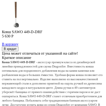
Ковш SAWO 449-D-DRF
5 630 Р
В корзину
В кредит
Цена может отличаться от указанной на сайте!
Краткое описание
Ковш SAWO 449-D-DRF
- аксессуар премиум класса из дизайнерской
линейки принадлежностей для сауны Dragonfire. Вместимость ковша
оптимальна для порционного добавления воды на камни каменки или
разбавления воды в больших ёмкостях. Удобная форма ковша позволяет его
ставить на пол вертикально. Изделие выполнено из высококачественной
нержавеющей стали и дополнено приятной на ощупь ручкой из древесины
канадского кедра в натуральном цвете. Длина ручки в 49 сантиметров
убережёт банщика от прямого взаимодействия с горячим паром и не даст
ошпариться. Ковш SAWO 449-D-DRF станет отличным приобретением для
любого банщика. Побаловать себя традиционным банным аксессуаром
легко. Достаточно купить ковш из серии Dragonfire от компании SAWO. В