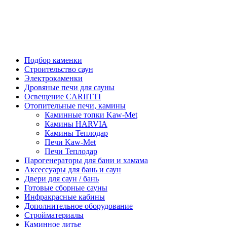
Подбор каменки
Строительство саун
Электрокаменки
Дровяные печи для сауны
Освещение CARIITTI
Отопительные печи, камины
Каминные топки Kaw-Met
Камины HARVIA
Камины Теплодар
Печи Kaw-Met
Печи Теплодар
Парогенераторы для бани и хамама
Аксессуары для бань и саун
Двери для саун / бань
Готовые сборные сауны
Инфракрасные кабины
Дополнительное оборудование
Стройматериалы
Каминное литье