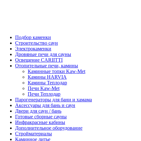
Подбор каменки
Строительство саун
Электрокаменки
Дровяные печи для сауны
Освещение CARIITTI
Отопительные печи, камины
Каминные топки Kaw-Met
Камины HARVIA
Камины Теплодар
Печи Kaw-Met
Печи Теплодар
Парогенераторы для бани и хамама
Аксессуары для бань и саун
Двери для саун / бань
Готовые сборные сауны
Инфракрасные кабины
Дополнительное оборудование
Стройматериалы
Каминное литье