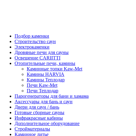
Подбор каменки
Строительство саун
Электрокаменки
Дровяные печи для сауны
Освещение CARIITTI
Отопительные печи, камины
Каминные топки Kaw-Met
Камины HARVIA
Камины Теплодар
Печи Kaw-Met
Печи Теплодар
Парогенераторы для бани и хамама
Аксессуары для бань и саун
Двери для саун / бань
Готовые сборные сауны
Инфракрасные кабины
Дополнительное оборудование
Стройматериалы
Каминное литье