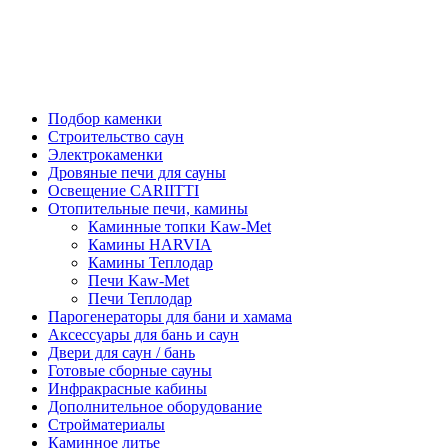
Подбор каменки
Строительство саун
Электрокаменки
Дровяные печи для сауны
Освещение CARIITTI
Отопительные печи, камины
Каминные топки Kaw-Met
Камины HARVIA
Камины Теплодар
Печи Kaw-Met
Печи Теплодар
Парогенераторы для бани и хамама
Аксессуары для бань и саун
Двери для саун / бань
Готовые сборные сауны
Инфракрасные кабины
Дополнительное оборудование
Стройматериалы
Каминное литье