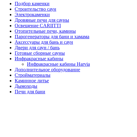
Подбор каменки
Строительство саун
Электрокаменки
Дровяные печи для сауны
Освещение CARIITTI
Отопительные печи, камины
Парогенераторы для бани и хамама
Аксессуары для бань и саун
Двери для саун / бань
Готовые сборные сауны
Инфракрасные кабины
Инфракрасные кабины Harvia
Дополнительное оборудование
Стройматериалы
Каминное литье
Дымоходы
Печи для бани