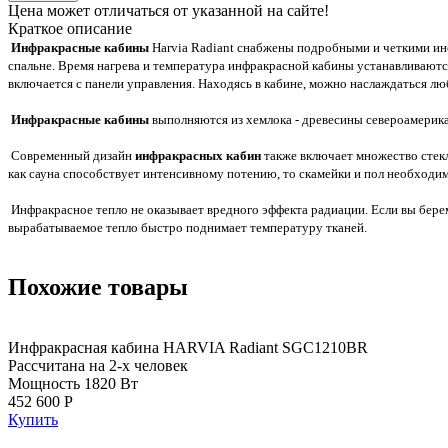
Цена может отличаться от указанной на сайте!
Краткое описание
Инфракрасные кабины
Harvia Radiant снабжены подробными и четкими инс
спальне. Время нагрева и температура инфракрасной кабины устанавливаютс
включается с панели управления. Находясь в кабине, можно наслаждаться 
Инфракрасные кабины
выполняются из хемлока - древесины североамерика
Современный дизайн
инфракрасных кабин
также включает множество стекл
как сауна способствует интенсивному потению, то скамейки и пол необходи
Инфракрасное тепло не оказывает вредного эффекта радиации. Если вы бере
вырабатываемое тепло быстро поднимает температуру тканей.
Похожие товары
Инфракрасная кабина HARVIA Radiant SGC1210BR
Рассчитана на 2-х человек
Мощность 1820 Вт
452 600 Р
Купить