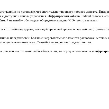
трукциями по установке, что значительно упрощает процесс монтажа. Инфрак
я с доступной панели управления.
Инфракрасная кабина
Radiant готова к ис
любимой музыкой – обе модели оборудованы радио/ CD-проигрывателем.
нского хвойного дерева, имеющей приятный аромат и светлый цвет, схожие с 
янных поверхностей. Большие нагревательные элементы расположены таким об
мо защищать полотенцами. Скамейки легко снимаются для очистки.
менны или имеете какие-либо заболевания, то перед использованием
инфракра