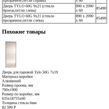
прозрачное,петли справа)
х 60
Дверь TYLO 60G 9х21 (стекло
890 х 2090
85490
бронза,петли слева)
х 60
Дверь TYLO 60G 9х21 (стекло
890 х 2090
85490
прозрачное,петли слева)
х 60
Похожие товары
Дверь для паровой Tylo 50G 7х19
Материал коробки
Алюминий
Размер проема, мм
700х1900
Размер по коробке, мм
635х18755х60
Толщина стекла 6мм
82 590 Р