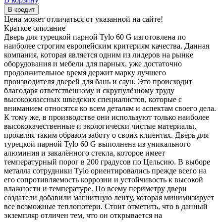
В кредит
Цена может отличаться от указанной на сайте!
Краткое описание
Дверь для турецкой парной Tylo 60 G изготовлена по
наиболее строгим европейским критериям качества. Данная
компания, которая является одним из лидеров на рынке
оборудования и мебели для парных, уже достаточно
продолжительное время держит марку лучшего
производителя дверей для бань и саун. Это происходит
благодаря ответственному и скрупулёзному труду
высококлассных шведских специалистов, которые с
вниманием относятся ко всем деталям и аспектам своего дела.
К тому же, в производстве они используют только наиболее
высококачественные и экологически чистые материалы,
проявляя таким образом заботу о своих клиентах. Дверь для
турецкой парной Tylo 60 G выполнена из уникального
алюминия и закалённого стекла, которое имеет
температурный порог в 200 градусов по Цельсию. В выборе
металла сотрудники Tylo ориентировались прежде всего на
его сопротивляемость коррозии и устойчивость к высокой
влажности и температуре. По всему периметру двери
создатели добавили магнитную ленту, которая минимизирует
все возможные теплопотери. Стоит отметить, что в данный
экземпляр отличен тем, что он открывается на