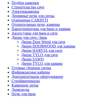
Подбор каменки
Строительство саун
Электрокаменки
Дровяные печи для сауны
Освещение CARIITTI
Отопительные печи, камины
Парогенераторы для бани и хамама
Аксессуары для бань и саун
Двери для саун / бань
Двери Door Wood для саун
Двери DOORWOOD для хамама
Двери HARVIA для саун
Двери TYLO для саун
Двери SAWO
Двери TYLO для хамама
Готовые сборные сауны
Инфракрасные кабины
Дополнительное оборудование
Стройматериалы
Каминное литье
Дымоходы
Печи для бани