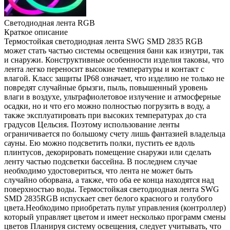
Светодиодная лента RGB
Краткое описание
Термостойкая светодиодная лента SWG SMD 2835 RGB
может стать частью системы освещения бани как изнутри, так
и снаружи. Конструктивные особенности изделия таковы, что
лента легко переносит высокие температуры и контакт с
влагой. Класс защиты IP68 означает, что изделию не только не
повредят случайные брызги, пыль, повышенный уровень
влаги в воздухе, ультрафиолетовое излучение и атмосферные
осадки, но и что его можно полностью погрузить в воду, а
также эксплуатировать при высоких температурах до ста
градусов Цельсия. Поэтому использование ленты
ограничивается по большому счету лишь фантазией владельца
сауны. Ею можно подсветить полки, пустить ее вдоль
плинтусов, декорировать помещение снаружи или сделать
ленту частью подсветки бассейна. В последнем случае
необходимо удостовериться, что лента не может быть
случайно оборвана, а также, что оба ее конца находятся над
поверхностью воды. Термостойкая светодиодная лента SWG
SMD 2835RGB испускает свет белого красного и голубого
цвета.Необходимо приобретать пульт управления (контроллер)
который управляет цветом и имеет несколько программ смены
цветов Планируя систему освещения, следует учитывать, что