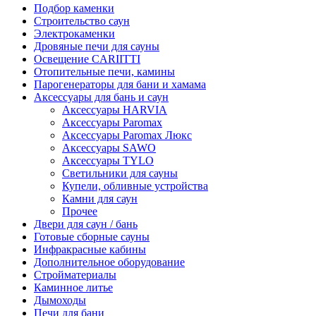
Подбор каменки
Строительство саун
Электрокаменки
Дровяные печи для сауны
Освещение CARIITTI
Отопительные печи, камины
Парогенераторы для бани и хамама
Аксессуары для бань и саун
Аксессуары HARVIA
Аксессуары Paromax
Аксессуары Paromax Люкс
Аксессуары SAWO
Аксессуары TYLO
Светильники для сауны
Купели, обливные устройства
Камни для саун
Прочее
Двери для саун / бань
Готовые сборные сауны
Инфракрасные кабины
Дополнительное оборудование
Стройматериалы
Каминное литье
Дымоходы
Печи для бани