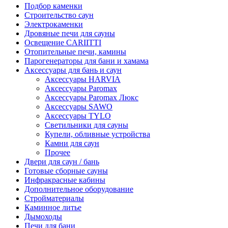
Подбор каменки
Строительство саун
Электрокаменки
Дровяные печи для сауны
Освещение CARIITTI
Отопительные печи, камины
Парогенераторы для бани и хамама
Аксессуары для бань и саун
Аксессуары HARVIA
Аксессуары Paromax
Аксессуары Paromax Люкс
Аксессуары SAWO
Аксессуары TYLO
Светильники для сауны
Купели, обливные устройства
Камни для саун
Прочее
Двери для саун / бань
Готовые сборные сауны
Инфракрасные кабины
Дополнительное оборудование
Стройматериалы
Каминное литье
Дымоходы
Печи для бани