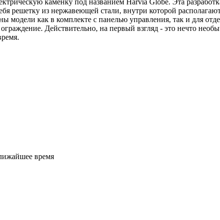
ектрическую каменку под названием Harvia Globe. Эта разработ
себя решетку из нержавеющей стали, внутри которой располагаю
ны модели как в комплекте с панелью управления, так и для от
 ограждение. Действительно, на первый взгляд - это нечто необ
время.
ближайшее время