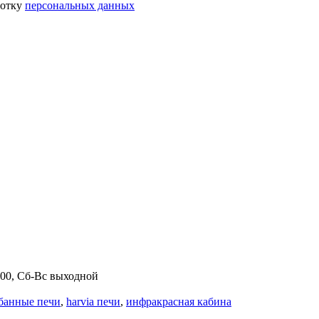
ботку
персональных данных
.00, Сб-Вс выходной
банные печи
,
harvia печи
,
инфракрасная кабина