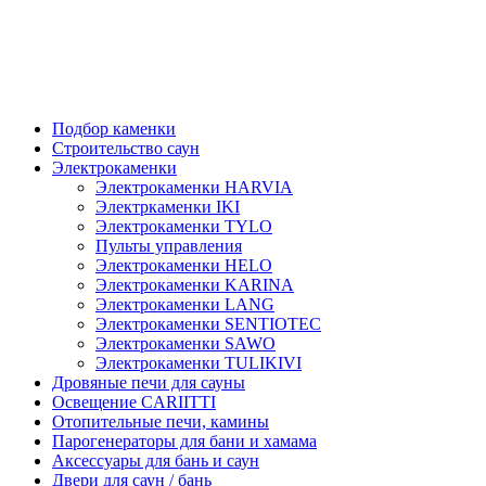
Подбор каменки
Строительство саун
Электрокаменки
Электрокаменки HARVIA
Электркаменки IKI
Электрокаменки TYLO
Пульты управления
Электрокаменки HELO
Электрокаменки KARINA
Электрокаменки LANG
Электрокаменки SENTIOTEC
Электрокаменки SAWO
Электрокаменки TULIKIVI
Дровяные печи для сауны
Освещение CARIITTI
Отопительные печи, камины
Парогенераторы для бани и хамама
Аксессуары для бань и саун
Двери для саун / бань