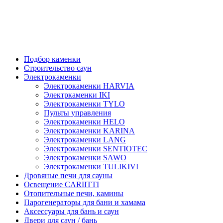
Подбор каменки
Строительство саун
Электрокаменки
Электрокаменки HARVIA
Электркаменки IKI
Электрокаменки TYLO
Пульты управления
Электрокаменки HELO
Электрокаменки KARINA
Электрокаменки LANG
Электрокаменки SENTIOTEC
Электрокаменки SAWO
Электрокаменки TULIKIVI
Дровяные печи для сауны
Освещение CARIITTI
Отопительные печи, камины
Парогенераторы для бани и хамама
Аксессуары для бань и саун
Двери для саун / бань