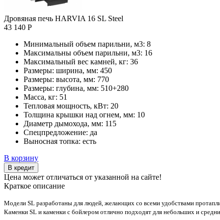
Дровяная печь HARVIA 16 SL Steel
43 140 Р
Минимальный объем парильни, м3:
8
Максимальны объем парильни, м3:
16
Максимальный вес камней, кг:
36
Размеры: ширина, мм:
450
Размеры: высота, мм:
770
Размеры: глубина, мм:
510+280
Масса, кг:
51
Тепловая мощность, кВт:
20
Толщина крышки над огнем, мм:
10
Диаметр дымохода, мм:
115
Спецпредложение:
да
Выносная топка:
есть
В корзину
В кредит
Цена может отличаться от указанной на сайте!
Краткое описание
Модели SL разработаны для людей, желающих со всеми удобствами протаплив
Каменки SL и каменки с бойлером отлично подходят для небольших и средни