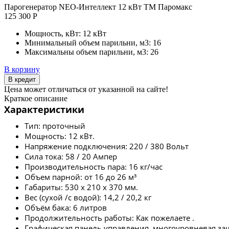
Парогенератор NEO-Интеллект 12 кВт ТМ Паромакс
125 300 Р
Мощность, кВт:
12 кВт
Минимальный объем парильни, м3:
16
Максимальны объем парильни, м3:
26
В корзину
В кредит
Цена может отличаться от указанной на сайте!
Краткое описание
Характеристики
Тип: проточный
Мощность: 12 кВт.
Напряжение подключения: 220 / 380 Вольт
Сила тока: 58 / 20 Ампер
Производительность пара: 16 кг/час
Объем парной: от 16 до 26 м³
Габариты: 530 x 210 x 370 мм.
Вес (сухой /с водой): 14,2 / 20,2 кг
Объём бака: 6 литров
Продолжительность работы: Как пожелаете .
Графическая панель управления, многоуровневая за